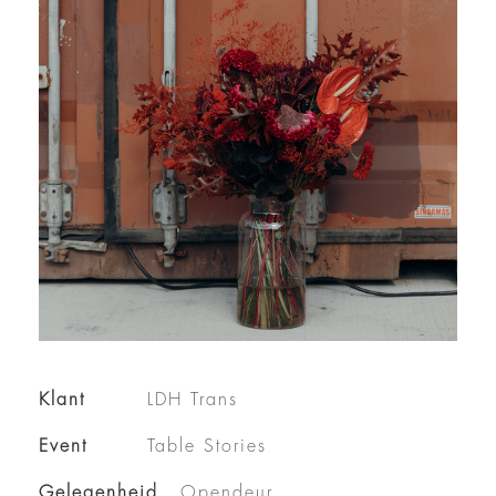
Klant
LDH Trans
Event
Table Stories
Gelegenheid
Opendeur